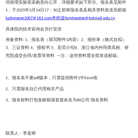
培病理实验室
采购意向公开，详细要求如下所示。报名表见附件
，于
年
月
日
：
之前将报名表及相关资料发送至邮箱
1
2025
3
14
17
30
并抄送
luckymeng1007@163.com
fanyingping@hotmail.edu.cn
具体院内技术咨询会另行安排
准备资料
、报名表（填写附件
内容）
、报价单（格式自拟）
: 1
1
2
、三证资料
、授权书
、彩页介绍
、浙江省内外同类高校、研
3
4
5
6
究院成交合同
发票等资料
注：这些资料需全部发送邮箱。
/
---
、报名表不要
版本，只需提供附件
中
表
1
pdf
1
Excel
、只需报名自己代理相关产品
2
、报名材料打包发邮箱请直接命名为
公司
报名资料
3
XX
-
联系人：李老师