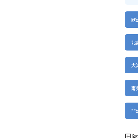
欧洲
北美
大洋
南美
非洲
国