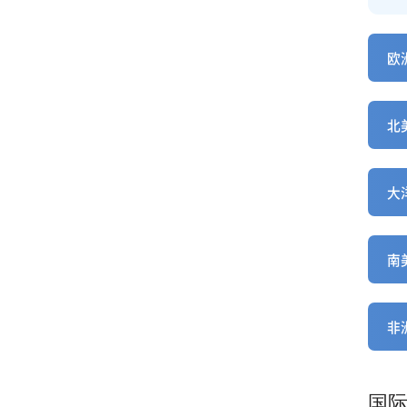
欧洲
北美
大洋
南美
非洲
国