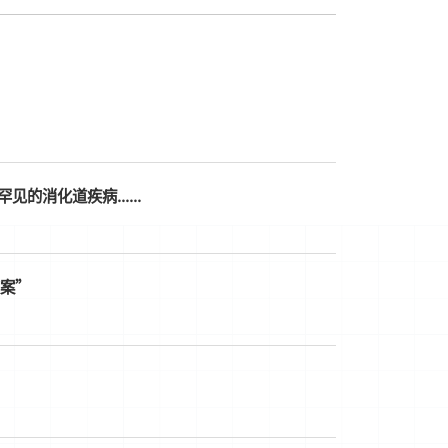
消化道疾病......
破案”