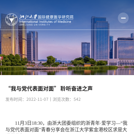
“我与党代表面对面” 聆听奋进之声
发布时间：2022-11-07
丨浏览次数：
542
11
月
3
日
18:30
，由浙大团委组织的浙青年
·
爱学习—“我
与党代表面对面”青春分享会在浙江大学紫金港校区求是大