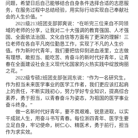
问题，希望日后自己能够结合自身条件选择合适的志愿服
务，在服务过程中总结经验，用实际行动实现自己奉献社
会的人生价值。”
2021
级
213
班团支部郭爽说：“在听完三位来自不同领
域的老师的分享，让我对二十大强调的教育强国、人才强
国、全面依法治国、文化自信等方面有了更深的理解！三
位老师在各自平凡岗位勤恳工作，实现了不凡的人生价
值。作为新时代青年，我们要把信仰刻进血液里，立志做
有理想、敢担当、能吃苦、肯奋斗的新时代好青年，让青
春在全面建设社会主义现代化国家的火热实践中绽放绚丽
之花。”
2022
级专硕
2
班团支部张润东说：“作为一名研究生，
作为担当未来医学事业的医学工作者，我们更应该扛起肩
上的责任，不断实践初心，努力学好专业知识，提高综合
素养，勇于担当，以青春奋斗为姿态，为祖国的医学事业
奋斗终身。”
做一名新时代好青年，要不畏艰难、锐意进取，以实
干成就人生，用奋斗书写青春。每位浙四青年、医学生要
立足自身，牢记使命，树仁心、精医术，勇于前行，担当
作为求实效。