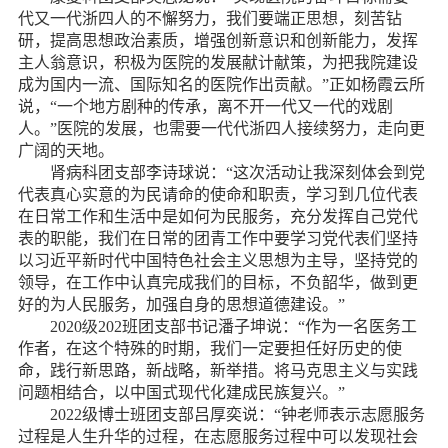
代又一代浙四人的不懈努力，我们要端正思想，刻苦钻
研，提高思想政治素质，增强创新意识和创新能力，发挥
主人翁意识，积极为医院的发展献计献策，为把我院建设
成为国内一流、国际知名的医院作出贡献。”正如杨霞云所
说，“一个地方剧种的传承，离不开一代又一代的戏剧
人。”医院的发展，也需要一代代浙四人接续努力，走向更
广阔的天地。
肾病科团支部李诗球说：“这次活动让我深刻体会到党
代表真心实意的为民请命的使命和职责，学习到几位代表
在日常工作和生活中是如何为民服务，充分发挥自己党代
表的职能，我们在日常的团青工作中要学习党代表们坚持
以习近平新时代中国特色社会主义思想为主导，坚持党的
领导，在工作中认真完成我们的目标，不负韶华，做到更
好的为人民服务，加强自身的思想道德建设。”
2020
级
202
班团支部
书记潘子坤说：“
作为一名医务工
作者，在这个特殊的时期，我们一定要担任好历史的使
命，践行新思路，新战略，新举措。将马克思主义与实践
问题相结合，以中国式现代化建成民族复兴。
”
2022
级博士班团支部吕厚奕说：“钟老师表示志愿服务
过程是人生升华的过程，在志愿服务过程中可以发现社会