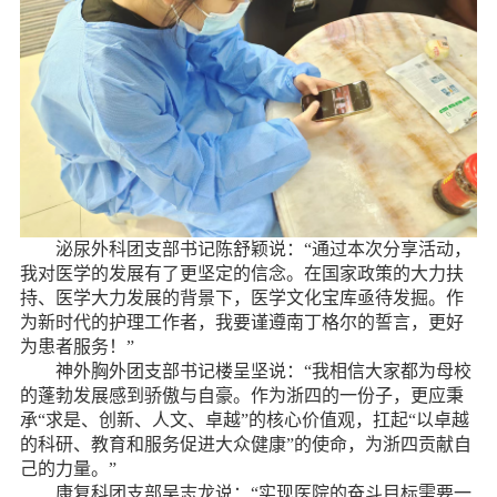
泌尿外科团支部书记陈舒颖说：“通过本次分享活动，
我对医学的发展有了更坚定的信念。在国家政策的大力扶
持、医学大力发展的背景下，医学文化宝库亟待发掘。作
为新时代的护理工作者，我要谨遵南丁格尔的誓言，更好
为患者服务！”
神外胸外团支部书记楼呈坚说：“我相信大家都为母校
的蓬勃发展感到骄傲与自豪。作为浙四的一份子，更应秉
承“求是、创新、人文、卓越”的核心价值观，扛起“以卓越
的科研、教育和服务促进大众健康”的使命，为浙四贡献自
己的力量。”
康复科团支部吴志龙说：“实现医院的奋斗目标需要一