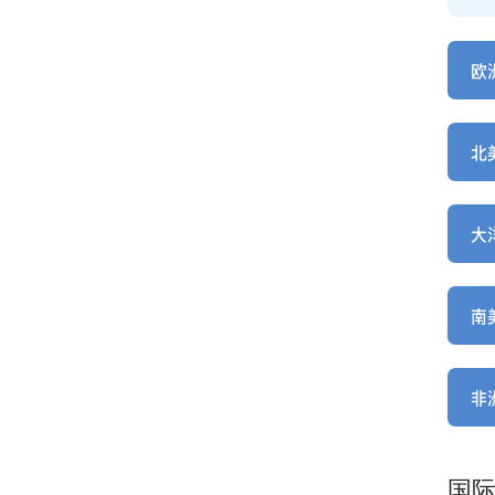
欧洲
北美
大洋
南美
非洲
国