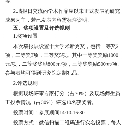
等。
2.
墙报日交流的学术作品应以未正式发表的研究
成果为主，若已发表内容需标注说明。
五、奖项设置及评选规则
1.
奖项设置
本次墙报展设置十大学术新秀奖，包括一等奖
2
项，二等奖
3
项，三等奖
5
项。其中一等奖奖励
1000
元
/
项，二等奖奖励
800
元
/
项，三等奖奖励
500
元
/
项。
参与者均可得到研究院定制礼品。
2.
评选规则
根据现场评审专家打分（占
70%
）及现场师生员
工投票情况（占
30%
）评选
10
名获奖者。
投票时间：参展期间
14:10-16:30
投票方式：微信扫描二维码进行实名投票，每人