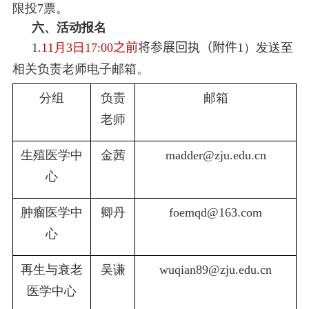
限投
7
票。
六、活动报名
1.
11
月
3
日
17:00
之前
将参展回执（附件
1
）发送至
相关负责老师电子邮箱。
分组
负责
邮箱
老师
生殖医学中
金茜
madder@zju.edu.cn
心
肿瘤医学中
卿丹
foemqd@163.com
心
再生与衰老
吴谦
wuqian89@zju.edu.cn
医学中心