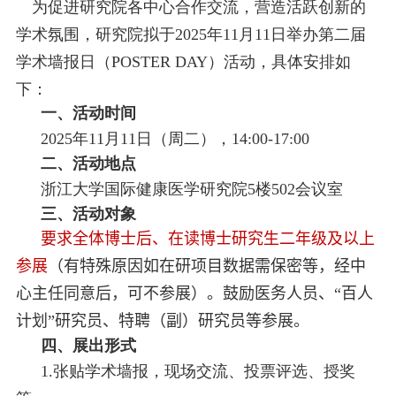
为促进研究院各中心合作交流，营造活跃创新的
学术氛围，研究院拟于
2025
年
11
月
11
日举办第二届
学术墙报日（
POSTER DAY
）活动，具体安排如
下：
一、活动时间
2025
年
11
月
11
日（周二），
14:00-17:00
二、活动地点
浙江大学国际健康医学研究院
5
楼
502
会议室
三、活动对象
要求全体博士后、在读博士研究生二年级及以上
参展
（有特殊原因如在研项目数据需保密等，经中
心主任同意后，可不参展）。鼓励医务人员、“百人
计划”研究员、特聘（副）研究员等参展。
四、展出形式
1.
张贴学术墙报，现场交流、投票评选、授奖