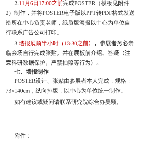
2.
11
月
6
日
17:00
之前
完成
POSTER
（模板见附件
2
）制作，并将
POSTER
电子版以
PPT
转
PDF
格式发送
给所在中心负责老师，纸质版海报以中心为单位自
行联系广告公司打印。
3.
墙报展前半小时（
13:30
之前）
，参展者务必亲
临会场自行完成张贴，并在展板前介绍、答疑（注
意科研数据保护，严禁拍照等行为）。
七、墙报制作
POSTER
设计、张贴由参展者本人完成，规格：
73
×
140cm
，纵向排版，以中心为单位统一制作。
如有建议或疑问请联系研究院综合办吴颖。
附件：