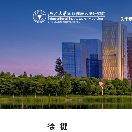
关于
徐 键