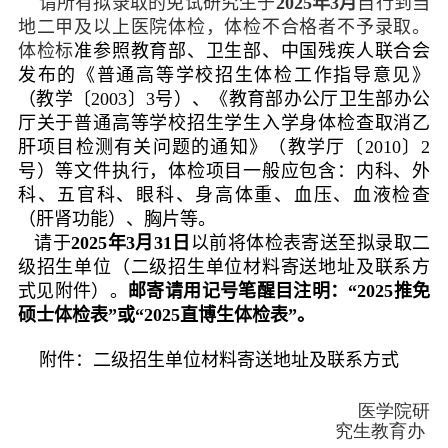
请所有拟录取的免试研究生于
2025
年
3
月
自行到当
地二甲及以上医院体检，体检不合格者不予录取。
体检标
准参照教育部、卫生部、中国残疾人联合会
发布的《普通高等学校招生体检工作指导意见》
（教学〔
2003
〕
3
号）、《教育部办公厅卫生部办公
厅关于普通高等学校招生学生入学身体检查取消乙
肝项目检测有关问题的通知》（教学厅〔
2010
〕
2
号）等文件执行，体检项目一般应包含：内科、外
科、五官科、眼科、身高体重、血压、血液检查
（肝肾功能）、胸片等。
请于
2025
年
3
月
31
日
以前将体检表寄送至拟录取二
级招生单位（二级招生单位材料寄送地址及联系方
式见附件）。
邮寄请用记号笔醒目注明：“
2025
推免
硕士体检表”或“
2025
直博生体检表”。
附件：
二级招生单位材料寄送地址及联系方式
医学院研
究生教育办