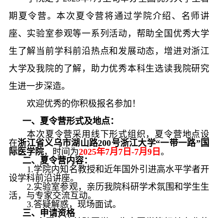
期夏令营。本次夏令营将通过学院介绍、名师讲
座、实验室参观等一系列活动，帮助全国优秀大学
生了解当前学科前沿热点和发展动态，增进对浙江
大学及我院的了解，助力优秀本科生选读我院研究
生进一步深造。
欢迎优秀的你积极报名参加！
一、夏令营形式及地点：
本次夏令营采用线下形式组织，夏令营地点设
在
浙江省义乌市湖山路
200
号浙江大学“一带一路”国
际医学院
，时间为
2025
年
7
月
7
日
-7
月
9
日
。
二、夏令营内容：
1.
学院内知名教授和近年国外引进高水平学者开
设学科前沿讲座。
2.
实验室参观，亲历我院科研学术氛围和学生生
活，与专家交流互动。
3.
答疑解惑，现场面试。
三、申请资格