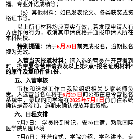
福、专业外语成绩等；
（
5
）其他材料：如已发表论文、各类获奖或资
格证书等。
以上所有材料均应真实有效，若发现申请人有
弄虚作假行为，取消其申请资格并通报申请人所在
本科院校。
特别提醒：
请于
6
月
20
日
前完成报名，逾期报名
视为无效。
入营当天报道材料：
请入选的营员在开营报到
时，携带
夏令营申请表及以上第
2
点“报名证明材料”
的原件及复印件各
1
份
。
五、入营审核
审核和选拔工作由我院组织相关专家老师负
责。入选营员名单将于
6
月
27
日
前公布在夏令营报名
系统中，录取的同学需在
2025
年
7
月
1
日
前前往系统
确认是否参加，逾期未确认视放弃此资格。
六、日程安排
7
月
7
日： 学员报到登记，安排住宿，熟悉国际
医学院周围环境
7
月
8
日：开营仪式，学院介绍、学科讲座、专