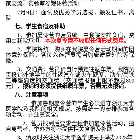
家交流，实验室参观体验活动
7
月
9
日：面试及优秀学员选拔，颁发证书，离
院
七、学生食宿及补助
1
、参加夏令营的营员统一由我院安排食宿，费
用由我院承担。
本次夏令营不收取任何形式费用。
2
、学院将统一购买在我院夏令营活动期间的团
体意外保险，各位入选营员需自购旅途意外险等保
险。
3
、交通费：营员请自行预定往返车票，我院负
责报销外地学生的往返汽车或火车硬席、动车
/
高铁
二等座额度的交通费（交通费报销上限不超过
800
元），
报销时必须提供纸质车票，否则无法报销
。
八、注意事项
1
、参加暑期夏令营的学生必须遵守浙江大学
医学院及我院的相关规定，按照统一的安排参加各
项活动，并注意安全。
2
、营员报到后要求全程参加夏令营活动，擅
自离营者，举办方将不提供相关食宿及补助。
3
、请及时关注浙江大学医学院关于举办
2025
年