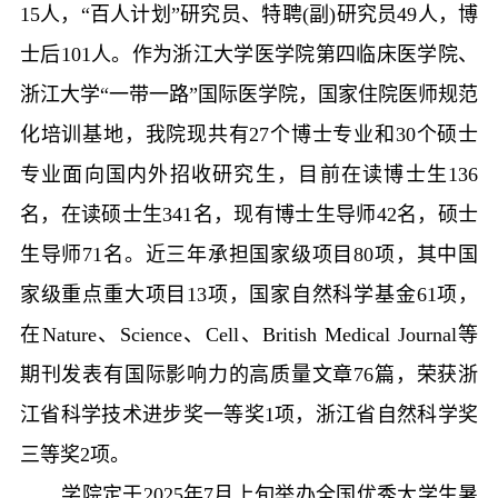
15
人，“百人计划”研究员、特聘
(
副
)
研究员
49
人，博
士后
101
人。作为浙江大学医学院第四临床医学院、
浙江大学“一带一路”国际医学院，国家住院医师规范
化培训基地，我院现共有
27
个博士专业和
30
个硕士
专业面向国内外招收研究生，目前在读博士生
136
名，在读硕士生
341
名，现有博士生导师
42
名，硕士
生导师
71
名。近三年承担国家级项目
80
项，其中国
家级重点重大项目
13
项，国家自然科学基金
61
项，
在
Nature
、
Science
、
Cell
、
British Medical Journal
等
期刊发表有国际影响力的高质量文章
76
篇，荣获浙
江省科学技术进步奖一等奖
1
项，浙江省自然科学奖
三等奖
2
项。
学院定于
2025
年
7
月上旬举办全国优秀大学生暑