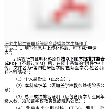
研究生招生管理系统夏令营模块学生操作手
册
.pdf
）
。填写信息并上传材料后，可下载
“
申请
表
”
；
2.
请将所有证明材料原件
按以下顺序
扫描并整合
成
PDF
（不超过
10M
）后，在网申系统的“附件”中上
传，文件名为
“第四临床医学院
/
国际医学院
-
姓名
-
所
在本科院校
”
；
（
1
）个人身份证（正反面）；
（
2
）本科成绩单（须加盖学校教务处或院系公
章）
;
（
3
）总评成绩排名证明（应包含所学专业同年
级人数，须加盖学校教务处或院系公章）；
（
4
）外语水平证明材料：
CET-6
、雅思、托