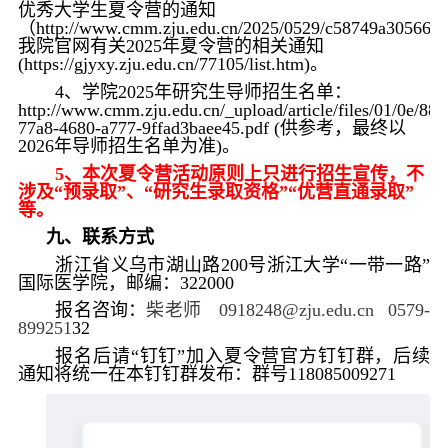
优秀大学生夏令营的通知
（
http://www.cmm.zju.edu.cn/2025/0529/c58749a3056627
我院官网有关
2025
年夏令营的相关通知
(https://gjyxy.zju.edu.cn/77105/list.htm)
。
4
、学院
2025
年研究生导师招生名单：
http://www.cmm.zju.edu.cn/_upload/article/files/01/0e/
77a8-4680-a777-9ffad3baee45.pdf (
供参考，最终以
2026
年导师招生名单为准
)
。
5
、本次夏令营活动原则上只进行招生宣传，不
涉及“预录取”、“研究生录取资格”“优营直通录取”
等。
九、联系方式
浙江省义乌市湖山路
200
号浙江大学“一带一路”
国际医学院，邮编：
322000
报名咨询：
柴老师
0918248@zju.edu.cn 0579-
899251
32
报名后请“钉钉”加入夏令营官方钉钉群，后续
通知将统一在本钉钉群发布：群号
118085009271