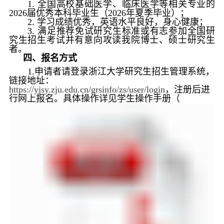
1.
全国高校基础医学、临床医学等相关专业的
2026
届优秀本科毕业生（
2026
年夏季毕业）；
2.
学习成绩优秀，英语水平良好，身心健康；
3.
满足推荐免试研究生标准或有志参加全国研
究生招生考试并有意向攻读我院博士、硕士研究生
者。
四、报名方式
1.
申请者请登录浙江大学研究生招生管理系统，
链接地址：
https://yjsy.zju.edu.cn/grsinfo/zs/user/login
，注册后进
行网上报名。具体操作详见学生操作手册（