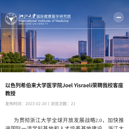
以色列希伯来大学医学院Joel Yisraeli荣聘我校客座
教授
发布时间：2023-02-20
丨浏览次数：
21
为贯彻浙江大学全球开放发展战略
2.0
，加快推
进国际一流学科基地和人才培养基地建设，浙江大