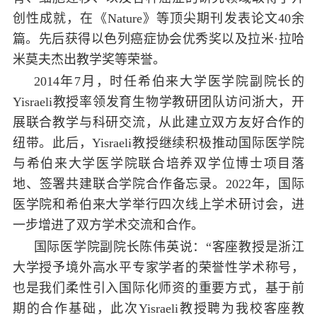
创性成就，在《
Nature
》等顶尖期刊发表论文
40
余
篇。先后获得以色列癌症协会优秀奖以及拉米
·
拉哈
米莫夫杰出教学奖等荣誉。
2014
年
7
月，时任希伯来大学医学院副院长的
Yisraeli
教授率领发育生物学教研团队访问浙大，开
展联合教学与科研交流，从此建立双方友好合作的
纽带。此后，
Yisraeli
教授继续积极推动国际医学院
与希伯来大学医学院联合培养双学位博士项目落
地、签署共建联合学院合作备忘录。
2022
年，国际
医学院和希伯来大学举行四次线上学术研讨会，进
一步增进了双方学术交流和合作。
国际医学院副院长陈伟英说：“客座教授是浙江
大学授予境外高水平专家学者的荣誉性学术称号，
也是我们柔性引入国际化师资的重要方式，基于前
期的合作基础，此次
Yisraeli
教授聘为我校客座教