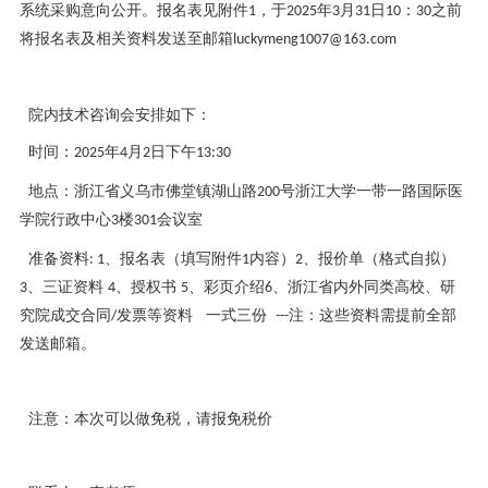
系统采购意向公开。报名表见附件
，于
年
月
日
：
之前
1
2025
3
31
10
30
将报名表及相关资料发送至邮箱
luckymeng1007@163.com
院内技术咨询会安排如下：
时间：
年
月
日下午
2025
4
2
13:30
地点：浙江省义乌市佛堂镇湖山路
号浙江大学一带一路国际医
200
学院行政中心
楼
会议室
3
301
准备资料
、报名表（填写附件
内容）
、报价单（格式自拟）
: 1
1
2
、三证资料
、授权书
、彩页介绍
、浙江省内外同类高校、研
3
4
5
6
究院成交合同
发票等资料 一式三份
注：这些资料需提前全部
/
---
发送邮箱。
注意：本次可以做免税，请报免税价