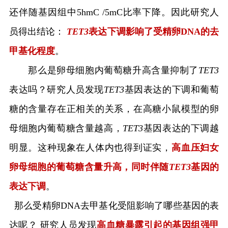
还伴随基因组中
5hmC /5mC
比率下降。因此研究人
员得出结论：
TET3
表达下调影响了受精卵
DNA
的去
甲基化程度
。
那么是卵母细胞内葡萄糖升高含量抑制了
TET3
表达吗？研究人员发现
TET3
基因表达的下调和葡萄
糖的含量存在正相关的关系，在高糖小鼠模型的卵
母细胞内葡萄糖含量越高，
TET3
基因表达的下调越
明显。这种现象在人体内也得到证实，
高血压妇女
卵母细胞的葡萄糖含量升高，同时伴随
TET3
基因的
表达下调
。
那么受精卵
DNA
去甲基化受阻影响了哪些基因的表
达呢？ 研究人员发现
高血糖暴露引起的基因组强甲