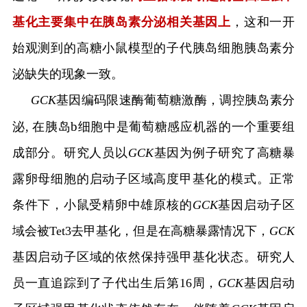
基化主要集中在胰岛素分泌相关基因上
，这和一开
始观测到的高糖小鼠模型的子代胰岛细胞胰岛素分
泌缺失的现象一致。
GCK
基因编码限速酶葡萄糖激酶，调控胰岛素分
b
泌
,
在胰岛
细胞中是葡萄糖感应机器的一个重要组
成部分。研究人员以
GCK
基因为例子研究了高糖暴
露卵母细胞的启动子区域高度甲基化的模式。正常
条件下，小鼠受精卵中雄原核的
GCK
基因启动子区
域会被
Tet3
去甲基化，但是在高糖暴露情况下，
GCK
基因启动子区域的依然保持强甲基化状态。研究人
员一直追踪到了子代出生后第
16
周，
GCK
基因启动