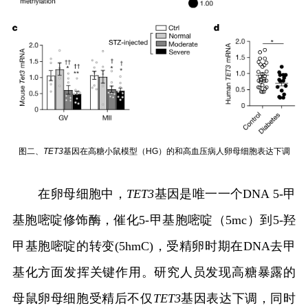
图二、
TET3
基因在高糖小鼠模型（
HG
）的和高血压病人卵母细胞表达下调
在卵母细胞中，
TET3
基因是唯一一个
DNA 5-
甲
基胞嘧啶修饰酶，催化
5-
甲基胞嘧啶（
5mc
）到
5-
羟
甲基胞嘧啶的转变
(5hmC)
，受精卵时期在
DNA
去甲
基化方面发挥关键作用。研究人员发现高糖暴露的
母鼠卵母细胞受精后不仅
TET3
基因表达下调，同时