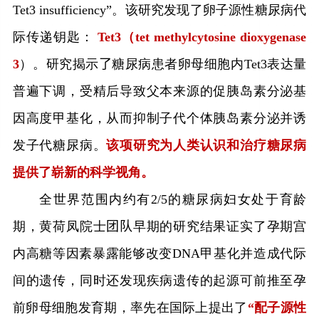
Tet3 insufficiency”
。该研究发现了卵子源性糖尿病代
际传递钥匙：
Tet3
（
tet methylcytosine dioxygenase
3
）。研究揭示
了
糖尿病患者卵母细胞内
Tet3
表达量
普遍下调，受精后导致父本来源的促胰岛素分泌基
因高度甲基化，从而抑制子代个体胰岛素分泌并诱
发子代糖尿病。
该项研究为人类认识和治疗糖尿病
提供了崭新的科学视角。
全世界范围内约有
2/5
的糖尿病妇女处于育龄
期，黄荷凤院士
团队
早期的研究结果证实了孕期宫
内高糖等因素暴露能够改变
DNA
甲基化并造成代际
间的遗传，同时还发现疾病遗传的起源可前推至孕
前卵母细胞发育期，率先在国际上提出了
“配子源性