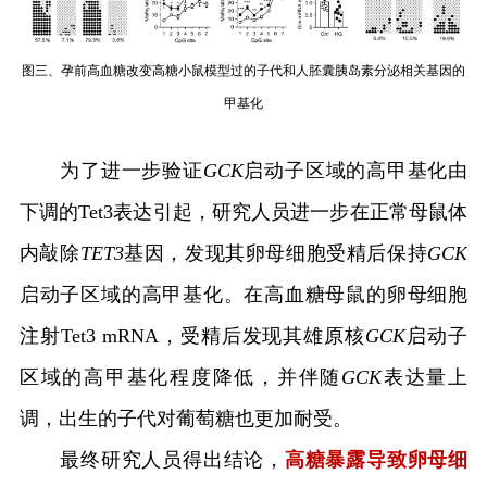
图三、孕前高血糖改变高糖小鼠模型过的子代和人胚囊胰岛素分泌相关基因的
甲基化
为了进一步验证
GCK
启动子区域的高甲基化由
下调的
Tet3
表达引起，研究人员进一步在正常母鼠体
内敲除
T
ET3
基因，发现其卵母细胞受精后保持
GCK
启动子区域的高甲基化。在高血糖母鼠的卵母细胞
注射
Tet3
mRNA
，受精后发现其雄原核
GCK
启动子
区域的高甲基化程度降低，并伴随
GCK
表达量上
调，出生的子代对葡萄糖也更加耐受。
最终研究人员得出结论，
高糖暴露导致卵母细