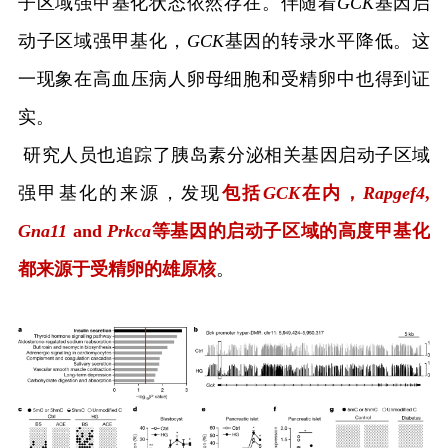
子区域强甲基化状态依然存在。伴随着
GCK
基因启
动子区域强甲基化，
GCK
基因的转录水平降低。这
一现象在高血压病人卵母细胞和受精卵中也得到证
实。
研究人员也追踪了胰岛素分泌相关基因启动子区域
强甲基化的来源，发现
包括
GCK
在内，
Rapgef4
,
Gna11
and
Prkca
等基因的启动子区域的高度甲基化
都来源于受精卵的雄原核
。