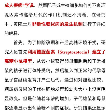
成人疾病”学说
。然而配子或生殖细胞如何将不良环
境因素传递给后代的作用机制还不清晰。在研究
中，黄院士对
卵源性糖尿病的发生机制
进行了详细
的解释。
首先，为了排除孕期和产后高糖环境干扰
，
研
究人员首先
利用链脲菌素（
Streptozotocin
）建立了
高糖小鼠模型
，从该小鼠获得卵母细胞后和正常雄
鼠的精子进行体外受精，然后植入到正常的代孕母
鼠子宫继续发育并产生后代。通过和对照组比较，
糖尿病母鼠的子代在胚胎发育和幼崽大小上没有明
显改变。但是伴随着年龄的增加，子代雄鼠和母鼠
都逐渐显示出葡萄糖不耐的症状。研究
结果
还显示