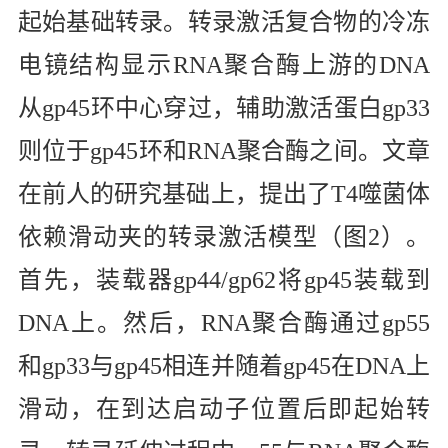
起始基础转录。转录激活复合物的冷冻
电镜结构显示
RNA
聚合酶上游的
DNA
从
gp45
环中心穿过，辅助激活蛋白
gp33
则位于
gp45
环和
RNA
聚合酶之间。文章
在前人的研究基础上，提出了
T4
噬菌体
依赖滑动夹的转录激活模型（图
2
）。
首先，装载器
gp44/gp62
将
gp45
装载到
DNA
上。然后，
RNA
聚合酶通过
gp55
和
gp33
与
gp45
相连并随着
gp45
在
DNA
上
滑动，在到达启动子位置后即起始转