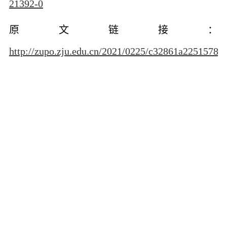
21392-0
原文链接
：
http://zupo.zju.edu.cn/2021/0225/c32861a2251578/