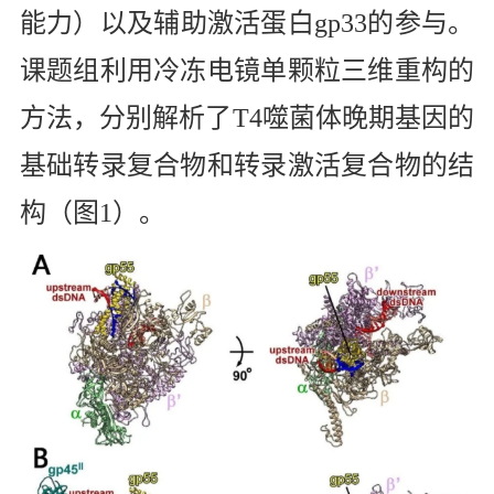
能力）以及辅助激活蛋白
gp33
的参与。
课题组利用冷冻电镜单颗粒三维重构的
方法，分别解析了
T4
噬菌体晚期基因的
基础转录复合物和转录激活复合物的结
构（图
1
）。