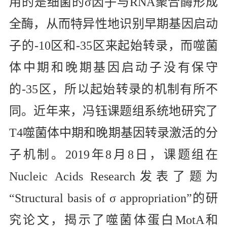
用的是细菌的
σ
因子与
RNA
聚合酶形成
全酶，从而特异性地识别早期基因启动
子的
-10
区和
-35
区来起始转录，而噬菌
体中期和晚期基因启动子没有保守
的
-35
区，所以起始转录的机制有所不
同。近年来，冯钰课题组系统地研究了
T4
噬菌体中期和晚期基因转录激活的分
子机制。
2019
年
8
月
8
日，课题组在
Nucleic Acids Research
发表了题为
“
Structural basis of σ appropriation”
的研
究论文，揭示了噬菌体蛋白
MotA
和