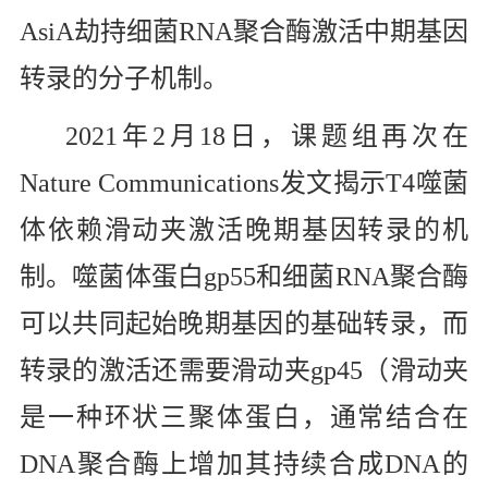
AsiA
劫持细菌
RNA
聚合酶激活中期基因
转录的分子机制。
2021
年
2
月
18
日，课题组再次在
Nature Communications
发文揭示
T4
噬菌
体依赖滑动夹激活晚期基因转录的机
制。噬菌体蛋白
gp55
和细菌
RNA
聚合酶
可以共同起始晚期基因的基础转录，而
转录的激活还需要滑动夹
gp45
（滑动夹
是一种环状三聚体蛋白，通常结合在
DNA
聚合酶上增加其持续合成
DNA
的