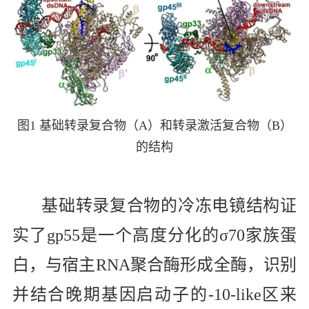
图
1
基础转录复合物（
A
）和转录激活复合物（
B
）
的结构
基础转录复合物的冷冻电镜结构证
实了
gp55
是一个高度分化的
σ70
家族蛋
白，与宿主
RNA
聚合酶形成全酶，识别
并结合晚期基因启动子的
-10-like
区来