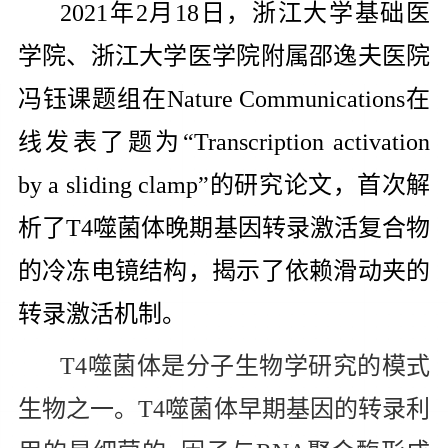
2021
年
2
月
18
日，浙江大学基础医
学院、浙江大学医学院附属邵逸夫医院
冯钰课题组在
Nature
Communications
在
线发表了题为“
Transcription activation
by a sliding clamp”
的研究论文，首次解
析了
T4
噬菌体晚期基因转录激活复合物
的冷冻电镜结构，揭示了依赖滑动夹的
转录激活机制。
T4
噬菌体是分子生物学研究的模式
生物之一。
T4
噬菌体早期基因的转录利