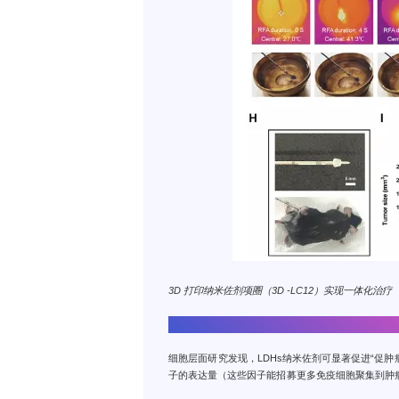
3D 打印纳米佐剂项圈（3D -LC12）实现一体化治疗
➊体外实验：免疫系统被高效激活
细胞层面研究发现，LDHs纳米佐剂可显著促进“促肿瘤”
子的表达量（这些因子能招募更多免疫细胞聚集到肿