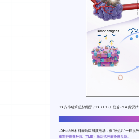
3D 打印纳米佐剂项圈（3D- LC12）联合 RFA 的设
➊有效增强热疗效果，“高温杀瘤”更彻底
LDHs纳米材料能响应射频电场，像“导热片”一样
重塑肿瘤微环境（TME）激活抗肿瘤免疫反应。