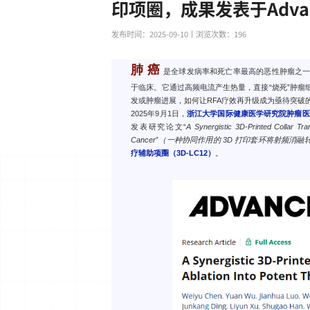
印项圈，成果发表于Advance
发布时间：2025-09-10
丨浏览次数：
196
肺 癌
是全球发病率和死亡率最高的恶性肿瘤之
于临床。它通过高频电流产生热量，直接“烧死”肿
发或肿瘤进展，如何让RFA疗效再升级成为亟待突
2025年9月1日，
浙江大学国际健康医学研究院肿瘤医学中
发表研究论文“
A Synergistic 3D-Printed Collar Tr
Cancer
”
（一种协同作用的 3D 打印套环将射频消
疗辅助项圈（3D-LC12）
。