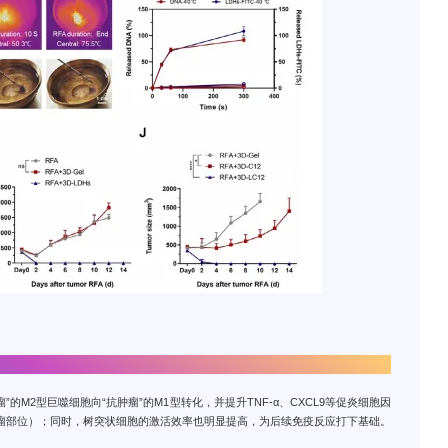
的M2型巨噬细胞向“抗肿瘤”的M1型转化，并提升TNF-α、CXCL9等促炎细胞因
瘤部位）；同时，树突状细胞的激活效率也明显提高，为后续免疫反应打下基础。